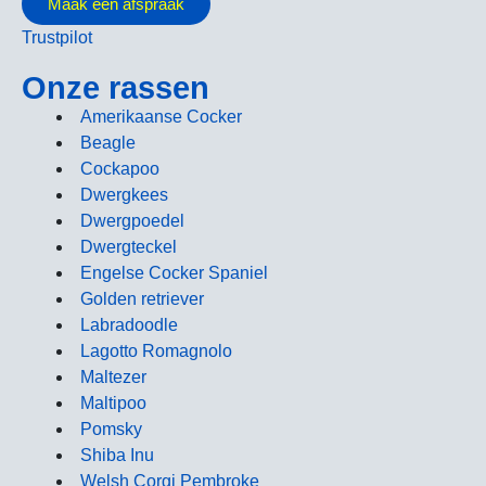
Maak een afspraak
Trustpilot
Onze rassen
Amerikaanse Cocker
Beagle
Cockapoo
Dwergkees
Dwergpoedel
Dwergteckel
Engelse Cocker Spaniel
Golden retriever
Labradoodle
Lagotto Romagnolo
Maltezer
Maltipoo
Pomsky
Shiba Inu
Welsh Corgi Pembroke