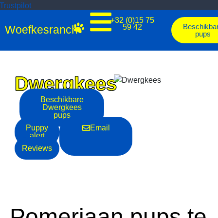
Trustpilot
+32 (0)15 75
Beschikba
59 42
Woefkesranch
pups
Dwergkees
Beschikbare
Dwergkees
pups
Puppy
Email
alert
Reviews
Pomeriaan pups te