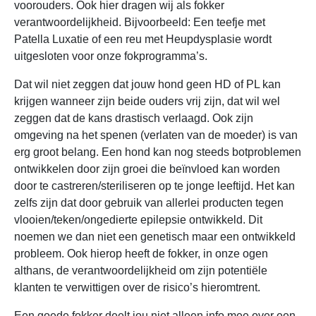
voorouders. Ook hier dragen wij als fokker
verantwoordelijkheid. Bijvoorbeeld: Een teefje met
Patella Luxatie of een reu met Heupdysplasie wordt
uitgesloten voor onze fokprogramma’s.
Dat wil niet zeggen dat jouw hond geen HD of PL kan
krijgen wanneer zijn beide ouders vrij zijn, dat wil wel
zeggen dat de kans drastisch verlaagd. Ook zijn
omgeving na het spenen (verlaten van de moeder) is van
erg groot belang. Een hond kan nog steeds botproblemen
ontwikkelen door zijn groei die beïnvloed kan worden
door te castreren/steriliseren op te jonge leeftijd. Het kan
zelfs zijn dat door gebruik van allerlei producten tegen
vlooien/teken/ongedierte epilepsie ontwikkeld. Dit
noemen we dan niet een genetisch maar een ontwikkeld
probleem. Ook hierop heeft de fokker, in onze ogen
althans, de verantwoordelijkheid om zijn potentiële
klanten te verwittigen over de risico’s hieromtrent.
Een goede fokker deelt jou niet alleen info mee over een