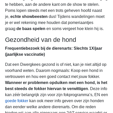
te hebben, aan de andere kant om de show te stelen.
Poms lopen steeds met een trots geheven hoofd naast
je,
echte showbeesten
dus! Tijdens wandelingen moet
je er wel rekening mee houden dat pomeriaantjes
graag
de baas spelen
en soms vergeet hoe klein hij is.
Gezondheid van de hond
Frequentiebezoek bij de dierenarts: Slechts 1X/jaar
(jaarlijkse vaccinatie)
Dat een Dwergkees gezond is of niet, kan je niet altijd op
voorhand weten. Daarom nogmaals: Koop een hond in
vertrouwen en hou een goed contact met jouw fokker.
Wanneer er problemen opduiken met een hond, is het
best steeds de fokker hiervan te verwittigen
. Deze info
kan zéér belangrijk zijn voor zijn fokprogramma’s, EN een
goede fokker
kan ook meer info geven over zijn honden
dan eender welke andere dierenarts. Om die reden
bieden wij aan alle eigenaars een 24/7 service waarbij er