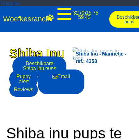
Trustpilot
+32 (0)15 75
Beschikba
59 42
Woefkesranch
pups
Shiba Inu
-
Shiba Inu - Mannetje -
Shiba Inu - Mannetje -
ref.: 4354
ref.: 4358
Beschikbare
Shiba Inu
pups
Puppy
Email
alert
Reviews
Shiba inu pups te