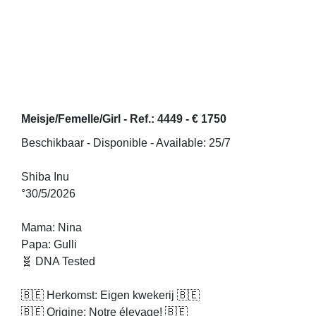
Meisje/Femelle/Girl -
Ref.: 4449
-
€ 1750
Beschikbaar - Disponible - Available: 25/7
Shiba Inu
°30/5/2026
Mama: Nina
Papa: Gulli
🧬 DNA Tested
🇧🇪 Herkomst: Eigen kwekerij 🇧🇪
🇧🇪 Origine: Notre élevage! 🇧🇪