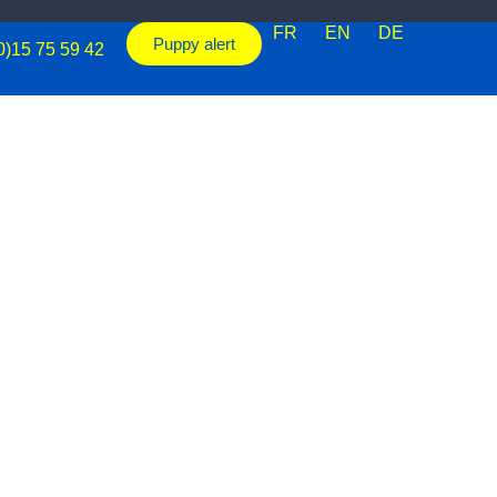
FR
EN
DE
Puppy alert
0)15 75 59 42