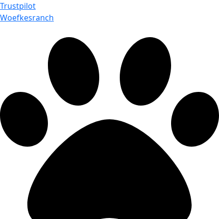
Trustpilot
Woefkesranch