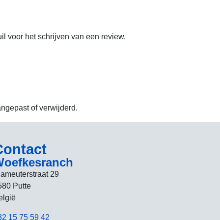
uil voor het schrijven van een review.
angepast of verwijderd.
Contact
oefkesranch
lameuterstraat 29
580 Putte
elgië
32 15 75 59 42