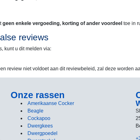
nt
geen enkele vergoeding, korting of ander voordeel
toe in r
valse reviews
s, kunt u dit melden via:
een review niet voldoet aan dit reviewbeleid, zal deze worden a
Onze rassen
W
Amerikaanse Cocker
Beagle
S
Cockapoo
2
Dwergkees
B
Dwergpoedel
+