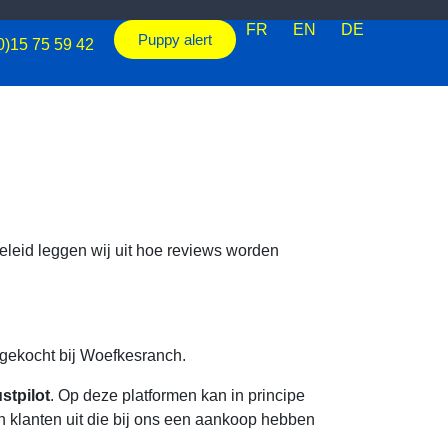
FR
EN
DE
Puppy alert
0)15 75 59 42
leid leggen wij uit hoe reviews worden
ngekocht bij Woefkesranch.
stpilot
. Op deze platformen kan in principe
h klanten uit die bij ons een aankoop hebben