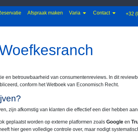
eservatie
Afspraak maken
Varia
Contact
+32 (
 Woefkesranch
ie en betrouwbaarheid van consumentenreviews. In dit reviewbe
bliceerd, conform het Wetboek van Economisch Recht.
ijven?
, zijn afkomstig van klanten die effectief een dier hebben aa
k geplaatst worden op externe platformen zoals
Google
en
Tru
eft hier geen volledige controle over, maar nodigt systematisc