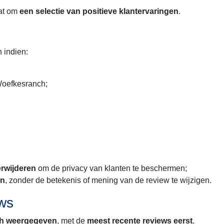
aat om
een selectie van positieve klantervaringen
.
 indien:
 Woefkesranch;
erwijderen
om de privacy van klanten te beschermen;
en
, zonder de betekenis of mening van de review te wijzigen.
ews
ch weergegeven
, met de
meest recente reviews eerst
.