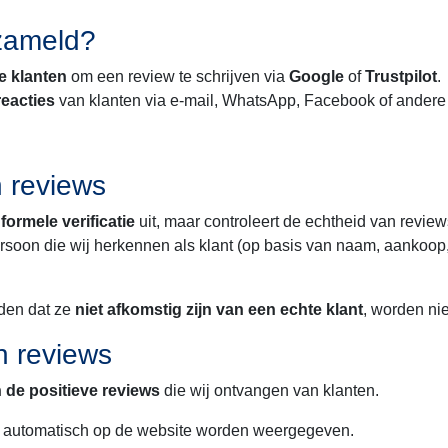
zameld?
e klanten
om een review te schrijven via
Google
of
Trustpilot
.
eacties
van klanten via e-mail, WhatsApp, Facebook of ander
n reviews
ormele verificatie
uit, maar controleert de echtheid van revie
ersoon die wij herkennen als klant (op basis van naam, aankoo
eden dat ze
niet afkomstig zijn van een echte klant
, worden nie
an reviews
n de positieve reviews
die wij ontvangen van klanten.
automatisch op de website worden weergegeven.