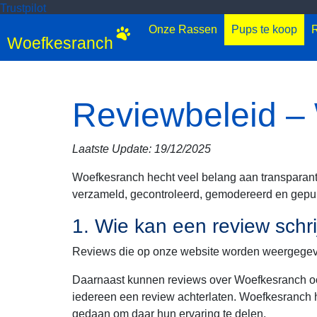
Trustpilot
Onze Rassen
Pups te koop
R
Woefkesranch
Reviewbeleid –
Laatste Update: 19/12/2025
Woefkesranch hecht veel belang aan transparant
verzameld, gecontroleerd, gemodereerd en gepu
1. Wie kan een review schr
Reviews die op onze website worden weergegeven
Daarnaast kunnen reviews over Woefkesranch oo
iedereen een review achterlaten. Woefkesranch he
gedaan om daar hun ervaring te delen.