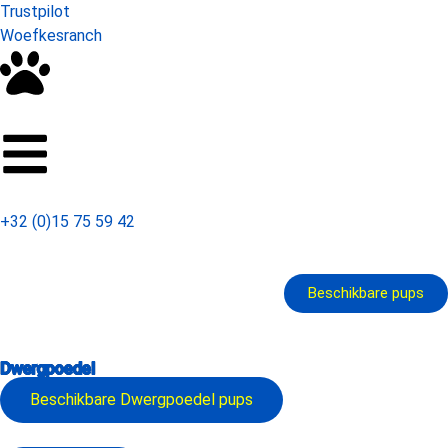
Trustpilot
Woefkesranch
+32 (0)15 75 59 42
Beschikbare pups
Dwergpoedel
Beschikbare
Dwergpoedel
pups