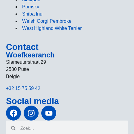
Pomsky
Shiba Inu
Welsh Corgi Pembroke
West Highland White Terrier
Contact
Woefkesranch
Slameuterstraat 29
2580 Putte
België
+32 15 75 59 42
Social media