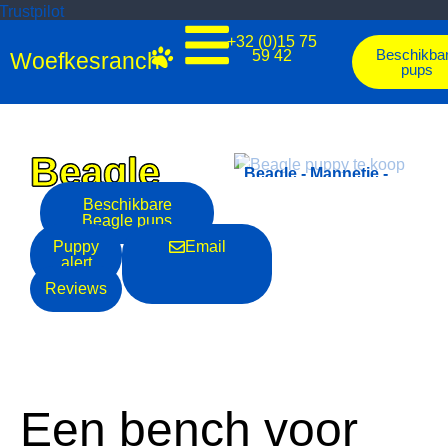
Trustpilot
+32 (0)15 75
Beschikba
59 42
Woefkesranch
pups
Beagle
Beagle - Mannetje -
Beagle - Mannetje -
ref.: 4236
ref.: 4364
Beschikbare
Beagle
pups
Puppy
Email
alert
Reviews
Een bench voor