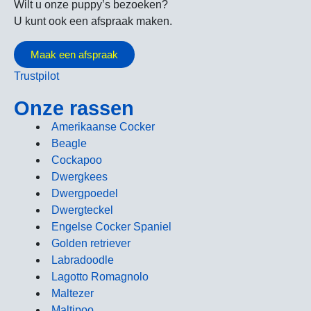
Wilt u onze puppy’s bezoeken?
U kunt ook een afspraak maken.
Maak een afspraak
Trustpilot
Onze rassen
Amerikaanse Cocker
Beagle
Cockapoo
Dwergkees
Dwergpoedel
Dwergteckel
Engelse Cocker Spaniel
Golden retriever
Labradoodle
Lagotto Romagnolo
Maltezer
Maltipoo