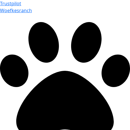
Trustpilot
Woefkesranch