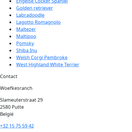
Engelse Cocker Spaniel
Golden retriever
Labradoodle
Lagotto Romagnolo
Maltezer
Maltipoo
Pomsky
Shiba Inu
Welsh Corgi Pembroke
West Highland White Terrier
Contact
Woefkesranch
Slameuterstraat 29
2580 Putte
België
+32 15 75 59 42