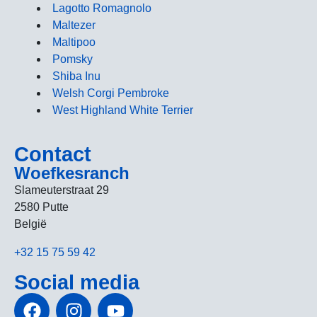
Lagotto Romagnolo
Maltezer
Maltipoo
Pomsky
Shiba Inu
Welsh Corgi Pembroke
West Highland White Terrier
Contact
Woefkesranch
Slameuterstraat 29
2580 Putte
België
+32 15 75 59 42
Social media