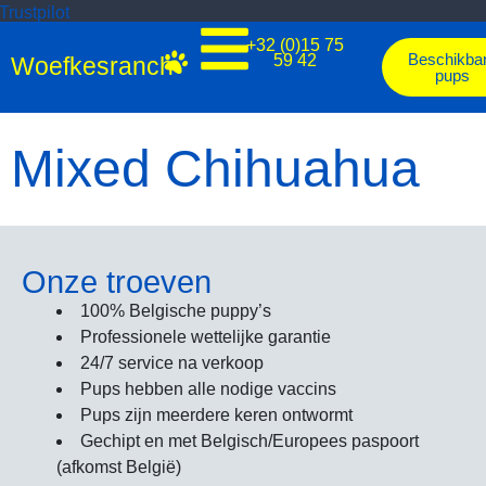
Trustpilot
+32 (0)15 75
Beschikba
59 42
Woefkesranch
pups
Mixed Chihuahua
Onze troeven
100% Belgische puppy’s
Professionele wettelijke garantie
24/7 service na verkoop
Pups hebben alle nodige vaccins
Pups zijn meerdere keren ontwormt
Gechipt en met Belgisch/Europees paspoort
(afkomst België)