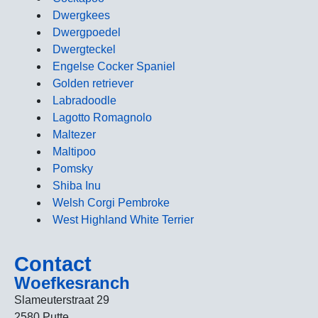
Dwergkees
Dwergpoedel
Dwergteckel
Engelse Cocker Spaniel
Golden retriever
Labradoodle
Lagotto Romagnolo
Maltezer
Maltipoo
Pomsky
Shiba Inu
Welsh Corgi Pembroke
West Highland White Terrier
Contact
Woefkesranch
Slameuterstraat 29
2580 Putte