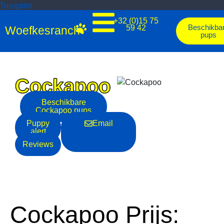
Trustpilot
+32 (0)15 75
Beschikba
59 42
Woefkesranch
pups
Cockapoo
Beschikbare
Cockapoo
pups
Puppy
Email
alert
Reviews
Cockapoo Prijs: