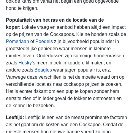
ook de kans om vanaf het begin een goed opgevoede
hond te krijgen.
Populariteit van het ras en de locatie van de
koper:
Lokale vraag en aanbod hebben altijd een impact
op de prijzen van de Cockapoos. Kleine honden zoals de
Pomeriaan
of
Poedels
zijn bijvoorbeeld populairder in
grootstedelijke gebieden waar mensen in kleinere
ruimtes leven. Ondertussen zijn sommige hondenrassen
zoals
Husky’s
meer in trek in koudere klimaten, en
andere zoals
Beagles
waar jagen populair is, enz.
Vanwege deze verschillen is het de moeite waard om op
verschillende locaties naar cockaopo prijzen te zoeken.
Het is echter riskant om een ​​pup te kopen zonder hem
eerst te zien of in ieder geval de fokker te ontmoeten en
de kennel te bezoeken.
Leeftijd:
Leeftijd is een van de meest prominente factoren
als het gaat om de kosten van een Cockapoo. Omdat de
meeste mensen hun nieuwe harige vriend zo jong