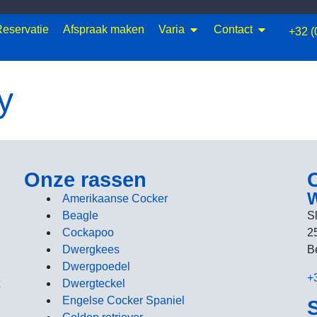
eservatie
Afspraak maken
Varia
Contact
+32 (
y
Onze rassen
W
Amerikaanse Cocker
Beagle
S
Cockapoo
2
Dwergkees
B
Dwergpoedel
+
Dwergteckel
Engelse Cocker Spaniel