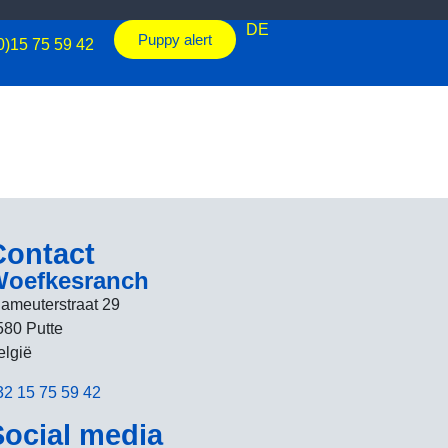
DE
Puppy alert
0)15 75 59 42
Contact
oefkesranch
lameuterstraat 29
580 Putte
elgië
32 15 75 59 42
Social media