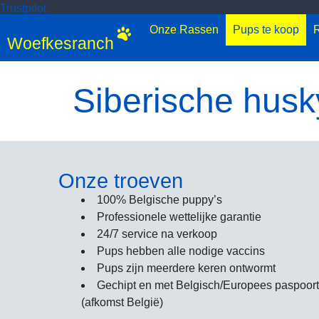
Trustpilot
Onze Rassen
Pups te koop
R
Woefkesranch
Siberische husk
Onze troeven
100% Belgische puppy’s
Professionele wettelijke garantie
24/7 service na verkoop
Pups hebben alle nodige vaccins
Pups zijn meerdere keren ontwormt
Gechipt en met Belgisch/Europees paspoort
(afkomst België)