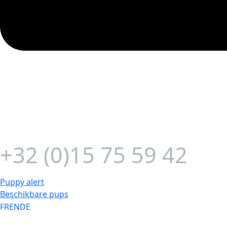
+32 (0)15 75 59 42
Puppy alert
Beschikbare pups
FR
EN
DE