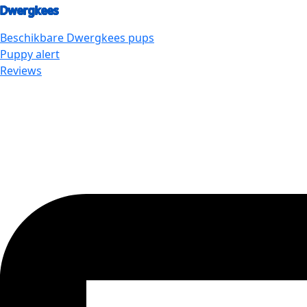
Dwergkees
Beschikbare
Dwergkees
pups
Puppy alert
Reviews