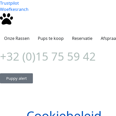
Trustpilot
Woefkesranch
Onze Rassen
Pups te koop
Reservatie
Afspra
+32 (0)15 75 59 42
Puppy alert
Cookiebeleid