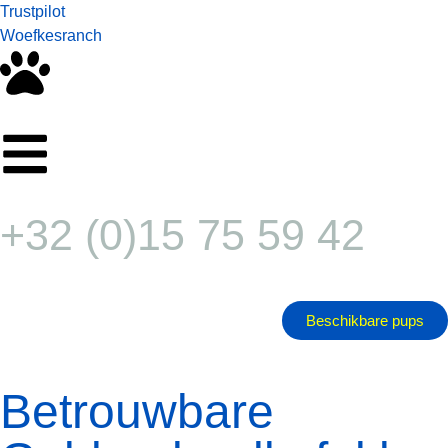
Trustpilot
Woefkesranch
+32 (0)15 75 59 42
Beschikbare pups
Betrouwbare