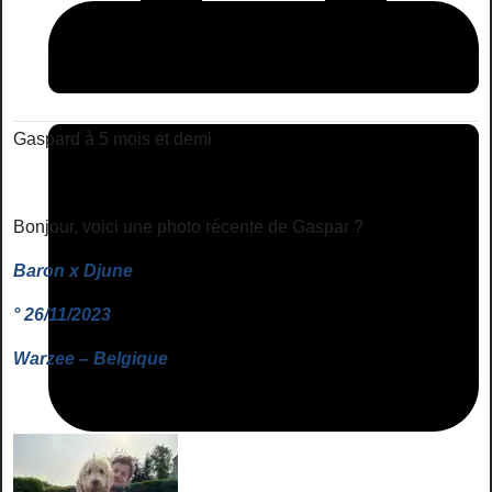
Gaspard à 5 mois et demi
Bonjour, voici une photo récente de Gaspar
?
Baron x Djune
° 26/11/2023
Warzee – Belgique
juni 2, 2023