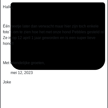
Hallo,
Één beetje later dan verwacht maar hier zijn toch enkele
foto´s om te zien hoe het met onze hond Pebbles gesteld is!
Ze is op 12 april 1 jaar geworden en is een super lieve
hond!!
Met vriendelijke groeten,
mei 12, 2023
Joke