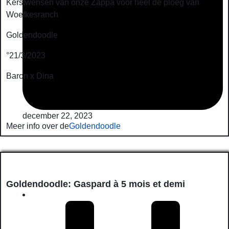
Kerstwensen van onze Zappa voor heel de ploeg van
Woefkesranch
Goldendoodle
°21/3/2023
Baron x Dina
december 22, 2023
Meer info over de
Goldendoodle
Goldendoodle: Gaspard à 5 mois et demi