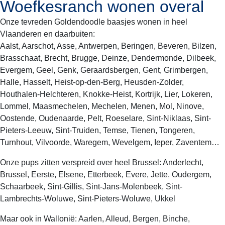
Woefkesranch wonen overal
Onze tevreden Goldendoodle baasjes wonen in heel
Vlaanderen en daarbuiten:
Aalst, Aarschot, Asse, Antwerpen, Beringen, Beveren, Bilzen,
Brasschaat, Brecht, Brugge, Deinze, Dendermonde, Dilbeek,
Evergem, Geel, Genk, Geraardsbergen, Gent, Grimbergen,
Halle, Hasselt, Heist-op-den-Berg, Heusden-Zolder,
Houthalen-Helchteren, Knokke-Heist, Kortrijk, Lier, Lokeren,
Lommel, Maasmechelen, Mechelen, Menen, Mol, Ninove,
Oostende, Oudenaarde, Pelt, Roeselare, Sint-Niklaas, Sint-
Pieters-Leeuw, Sint-Truiden, Temse, Tienen, Tongeren,
Turnhout, Vilvoorde, Waregem, Wevelgem, Ieper, Zaventem…
Onze pups zitten verspreid over heel Brussel: Anderlecht,
Brussel, Eerste, Elsene, Etterbeek, Evere, Jette, Oudergem,
Schaarbeek, Sint-Gillis, Sint-Jans-Molenbeek, Sint-
Lambrechts-Woluwe, Sint-Pieters-Woluwe, Ukkel
Maar ook in Wallonië: Aarlen, Alleud, Bergen, Binche,