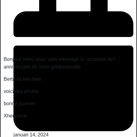
Bonjour, merci pour votre message à l occasion de l
anniversaire de notre goldendoodle
Berta va très bien
voici des photos
bonne journée
Xhenceval
januari 14, 2024