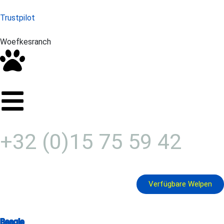
Trustpilot
Woefkesranch
+32 (0)15 75 59 42
Verfügbare Welpen
Beagle