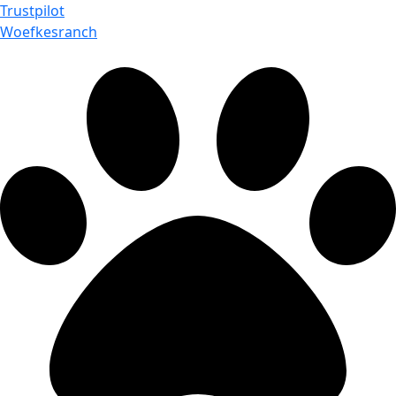
Trustpilot
Woefkesranch