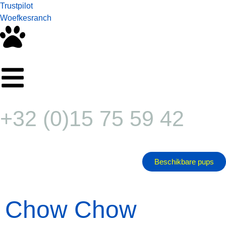
Trustpilot
Woefkesranch
+32 (0)15 75 59 42
Beschikbare pups
Chow Chow