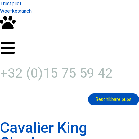
Trustpilot
Woefkesranch
+32 (0)15 75 59 42
Beschikbare pups
Cavalier King