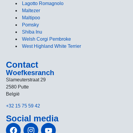
Lagotto Romagnolo
Maltezer
Maltipoo
Pomsky
Shiba Inu
Welsh Corgi Pembroke
West Highland White Terrier
Contact
Woefkesranch
Slameuterstraat 29
2580 Putte
België
+32 15 75 59 42
Social media