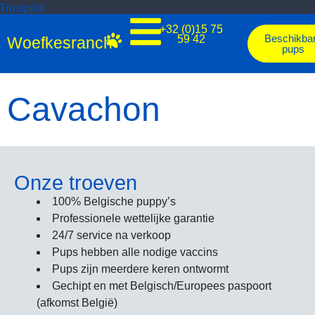
Trustpilot
+32 (0)15 75
Beschikba
59 42
Woefkesranch
pups
Cavachon
Onze troeven
100% Belgische puppy’s
Professionele wettelijke garantie
24/7 service na verkoop
Pups hebben alle nodige vaccins
Pups zijn meerdere keren ontwormt
Gechipt en met Belgisch/Europees paspoort
(afkomst België)