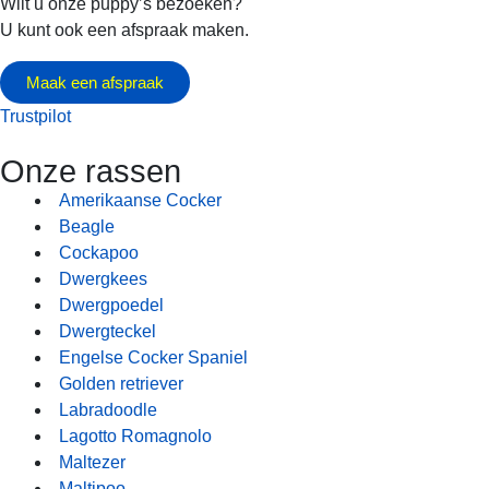
Wilt u onze puppy’s bezoeken?
U kunt ook een afspraak maken.
Maak een afspraak
Trustpilot
Onze rassen
Amerikaanse Cocker
Beagle
Cockapoo
Dwergkees
Dwergpoedel
Dwergteckel
Engelse Cocker Spaniel
Golden retriever
Labradoodle
Lagotto Romagnolo
Maltezer
Maltipoo