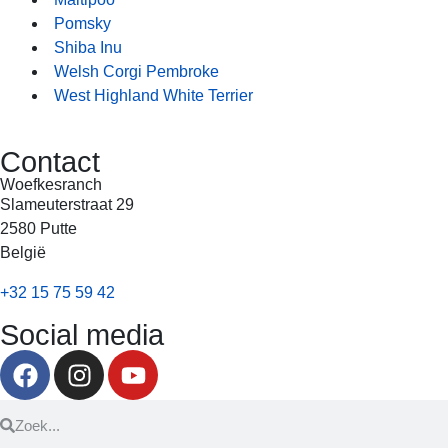
Pomsky
Shiba Inu
Welsh Corgi Pembroke
West Highland White Terrier
Contact
Woefkesranch
Slameuterstraat 29
2580 Putte
België
+32 15 75 59 42
Social media