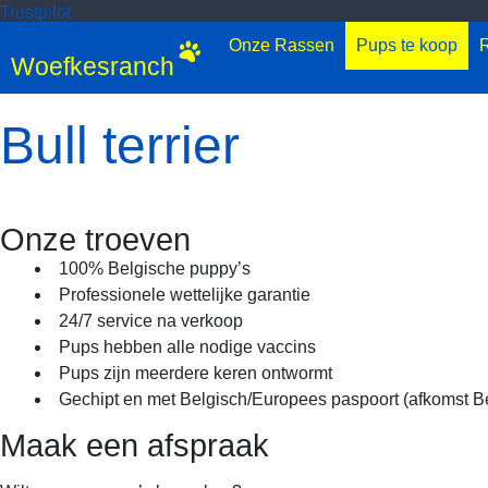
Trustpilot
Onze Rassen
Pups te koop
R
Woefkesranch
Bull terrier
Onze troeven
100% Belgische puppy’s
Professionele wettelijke garantie
24/7 service na verkoop
Pups hebben alle nodige vaccins
Pups zijn meerdere keren ontwormt
Gechipt en met Belgisch/Europees paspoort (afkomst Be
Maak een afspraak