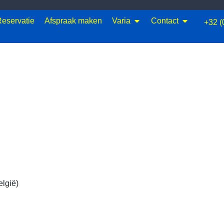
eservatie
Afspraak maken
Varia
Contact
+32 (
lgië)