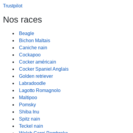
Trustpilot
Nos races
Beagle
Bichon Maltais
Caniche nain
Cockapoo
Cocker américain
Cocker Spaniel Anglais
Golden retriever
Labradoodle
Lagotto Romagnolo
Maltipoo
Pomsky
Shiba Inu
Spitz nain
Teckel nain