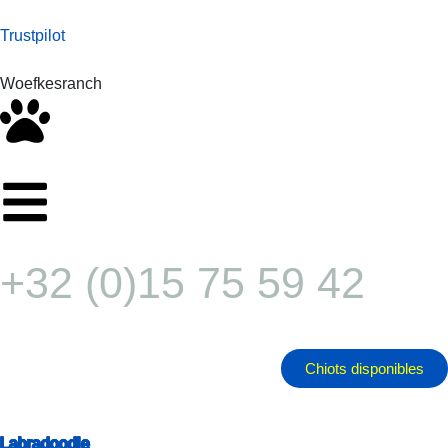
Trustpilot
Woefkesranch
+32 (0)15 75 59 42
Chiots disponibles
Labradoodle