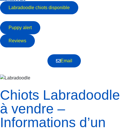
Labradoodle
chiots disponible
Puppy alert
Reviews
Email
Chiots Labradoodle
à vendre –
Informations d’un