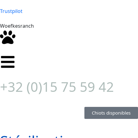
Trustpilot
Woefkesranch
+32 (0)15 75 59 42
Chiots disponibles