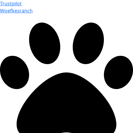
Trustpilot
Woefkesranch