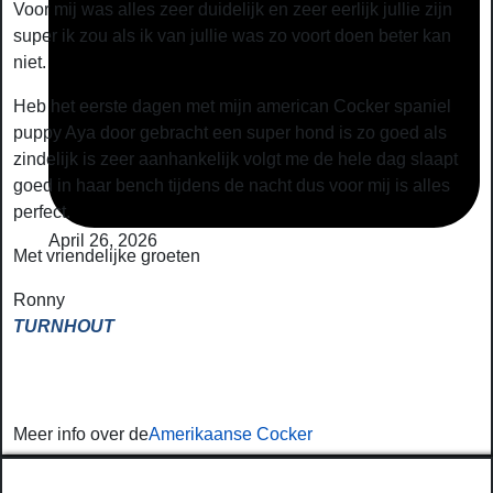
Voor mij was alles zeer duidelijk en zeer eerlijk jullie zijn
super ik zou als ik van jullie was zo voort doen beter kan
niet.
Heb het eerste dagen met mijn american Cocker spaniel
puppy Aya door gebracht een super hond is zo goed als
zindelijk is zeer aanhankelijk volgt me de hele dag slaapt
goed in haar bench tijdens de nacht dus voor mij is alles
perfect.
April 26, 2026
Met vriendelijke groeten
Ronny
TURNHOUT
Meer info over de
Amerikaanse Cocker