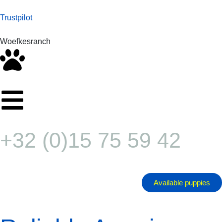
Trustpilot
Woefkesranch
+32 (0)15 75 59 42
Available puppies