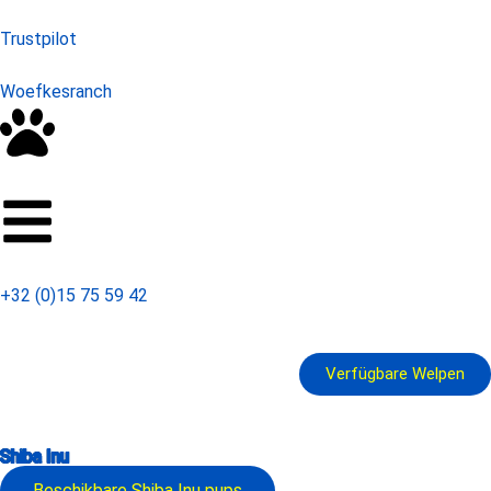
Trustpilot
Woefkesranch
+32 (0)15 75 59 42
Verfügbare Welpen
Shiba Inu
Beschikbare
Shiba Inu
pups