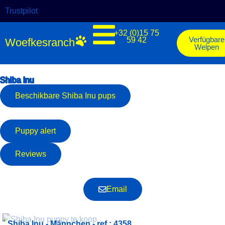
Trustpilot
+32 (0)15 75
Verfügbare
59 42
Woefkesranch
Welpen
Shiba Inu
Beschikbare
Shiba Inu
pups
Puppy alert
Reviews
Email
Shiba Inu - Männchen - ref.: 4358