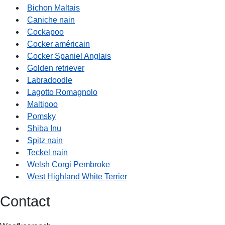
Bichon Maltais
Caniche nain
Cockapoo
Cocker américain
Cocker Spaniel Anglais
Golden retriever
Labradoodle
Lagotto Romagnolo
Maltipoo
Pomsky
Shiba Inu
Spitz nain
Teckel nain
Welsh Corgi Pembroke
West Highland White Terrier
Contact