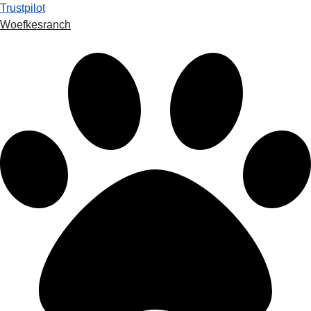
Trustpilot
Woefkesranch