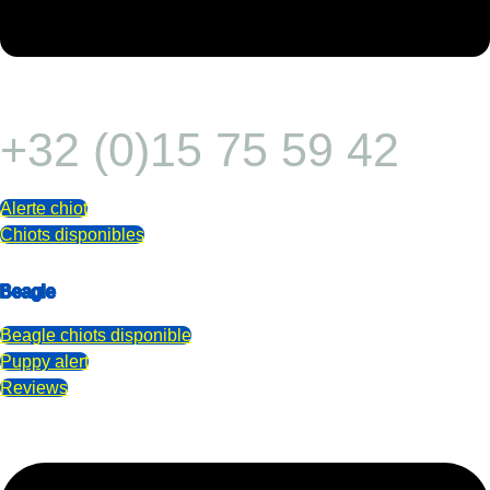
+32 (0)15 75 59 42
Alerte chiot
Chiots disponibles
Beagle
Beagle
chiots disponible
Puppy alert
Reviews