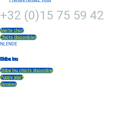
+32 (0)15 75 59 42
Alerte chiot
Chiots disponibles
NL
EN
DE
Shiba Inu
Shiba Inu
chiots disponible
Puppy alert
Reviews