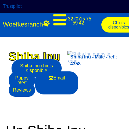
Trustpilot
+32 (0)15 75
Chiots
59 42
Woefkesranch
disponible
Shiba Inu
:
Shiba Inu - Mâle - ref.:
Shiba Inu - Mâle - ref.:
4354
4358
Shiba Inu
chiots
disponible
Puppy
Email
alert
Reviews