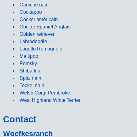
Caniche nain
Cockapoo
Cocker américain
Cocker Spaniel Anglais
Golden retriever
Labradoodle
Lagotto Romagnolo
Maltipoo
Pomsky
Shiba Inu
Spitz nain
Teckel nain
Welsh Corgi Pembroke
West Highland White Terrier
Contact
Woefkesranch