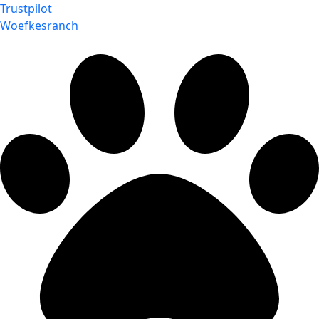
Trustpilot
Woefkesranch