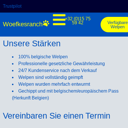
Trustpilot
+32 (0)15 75
Verfügbare
59 42
Woefkesranch
Welpen
Unsere Stärken
100% belgische Welpen
Professionelle gesetzliche Gewährleistung
24/7 Kundenservice nach dem Verkauf
Welpen sind vollständig geimpft
Welpen wurden mehrfach entwurmt
Gechippt und mit belgischem/europäischem Pass
(Herkunft Belgien)
Vereinbaren Sie einen Termin