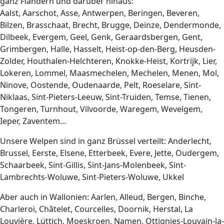
ganz Flandern und darüber hinaus:
Aalst, Aarschot, Asse, Antwerpen, Beringen, Beveren,
Bilzen, Brasschaat, Brecht, Brugge, Deinze, Dendermonde,
Dilbeek, Evergem, Geel, Genk, Geraardsbergen, Gent,
Grimbergen, Halle, Hasselt, Heist-op-den-Berg, Heusden-
Zolder, Houthalen-Helchteren, Knokke-Heist, Kortrijk, Lier,
Lokeren, Lommel, Maasmechelen, Mechelen, Menen, Mol,
Ninove, Oostende, Oudenaarde, Pelt, Roeselare, Sint-
Niklaas, Sint-Pieters-Leeuw, Sint-Truiden, Temse, Tienen,
Tongeren, Turnhout, Vilvoorde, Waregem, Wevelgem,
Ieper, Zaventem…
Unsere Welpen sind in ganz Brüssel verteilt: Anderlecht,
Brussel, Eerste, Elsene, Etterbeek, Evere, Jette, Oudergem,
Schaarbeek, Sint-Gillis, Sint-Jans-Molenbeek, Sint-
Lambrechts-Woluwe, Sint-Pieters-Woluwe, Ukkel
Aber auch in Wallonien: Aarlen, Alleud, Bergen, Binche,
Charleroi, Châtelet, Courcelles, Doornik, Herstal, La
Louvière, Lüttich, Moeskroen, Namen, Ottignies-Louvain-la-