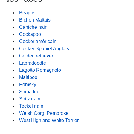
Beagle
Bichon Maltais
Caniche nain
Cockapoo
Cocker américain
Cocker Spaniel Anglais
Golden retriever
Labradoodle
Lagotto Romagnolo
Maltipoo
Pomsky
Shiba Inu
Spitz nain
Teckel nain
Welsh Corgi Pembroke
West Highland White Terrier