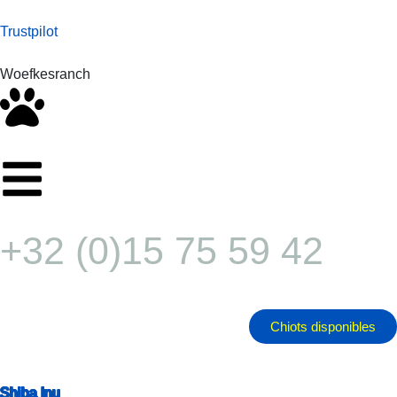
Trustpilot
Woefkesranch
+32 (0)15 75 59 42
Chiots disponibles
Shiba Inu