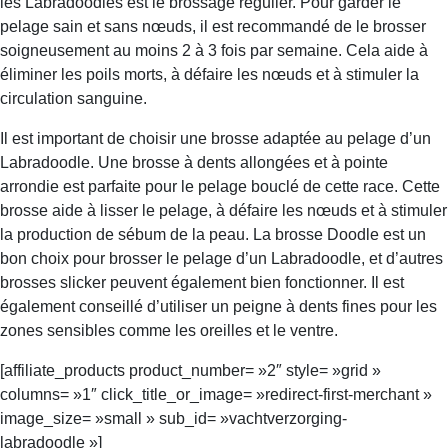
les Labradoodles est le brossage régulier. Pour garder le
pelage sain et sans nœuds, il est recommandé de le brosser
soigneusement au moins 2 à 3 fois par semaine. Cela aide à
éliminer les poils morts, à défaire les nœuds et à stimuler la
circulation sanguine.
Il est important de choisir une brosse adaptée au pelage d’un
Labradoodle. Une brosse à dents allongées et à pointe
arrondie est parfaite pour le pelage bouclé de cette race. Cette
brosse aide à lisser le pelage, à défaire les nœuds et à stimuler
la production de sébum de la peau. La brosse Doodle est un
bon choix pour brosser le pelage d’un Labradoodle, et d’autres
brosses slicker peuvent également bien fonctionner. Il est
également conseillé d’utiliser un peigne à dents fines pour les
zones sensibles comme les oreilles et le ventre.
[affiliate_products product_number= »2″ style= »grid »
columns= »1″ click_title_or_image= »redirect-first-merchant »
image_size= »small » sub_id= »vachtverzorging-
labradoodle »]