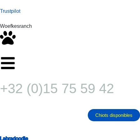
Trustpilot
Woefkesranch
+32 (0)15 75 59 42
Chiots disponibles
Labradoodle