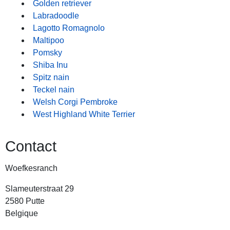
Golden retriever
Labradoodle
Lagotto Romagnolo
Maltipoo
Pomsky
Shiba Inu
Spitz nain
Teckel nain
Welsh Corgi Pembroke
West Highland White Terrier
Contact
Woefkesranch
Slameuterstraat 29
2580 Putte
Belgique