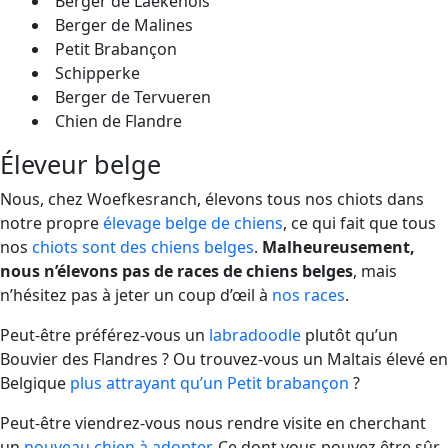
Berger de Laekenois
Berger de Malines
Petit Brabançon
Schipperke
Berger de Tervueren
Chien de Flandre
Éleveur belge
Nous, chez Woefkesranch, élevons tous nos chiots dans
notre propre
élevage belge de chiens
, ce qui fait que tous
nos
chiots sont des chiens belges
.
Malheureusement,
nous n’élevons pas de races de chiens belges
, mais
n’hésitez pas à jeter un coup d’œil à
nos races
.
Peut-être préférez-vous un
labradoodle
plutôt qu’un
Bouvier des Flandres ? Ou trouvez-vous un Maltais élevé en
Belgique
plus attrayant qu’un Petit brabançon
?
Peut-être viendrez-vous nous rendre visite en cherchant
un
nouveau chien à adopter
. Ce dont vous pouvez être sûr,