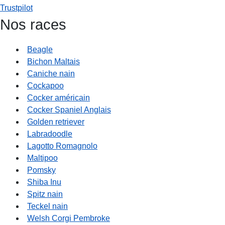
Trustpilot
Nos races
Beagle
Bichon Maltais
Caniche nain
Cockapoo
Cocker américain
Cocker Spaniel Anglais
Golden retriever
Labradoodle
Lagotto Romagnolo
Maltipoo
Pomsky
Shiba Inu
Spitz nain
Teckel nain
Welsh Corgi Pembroke