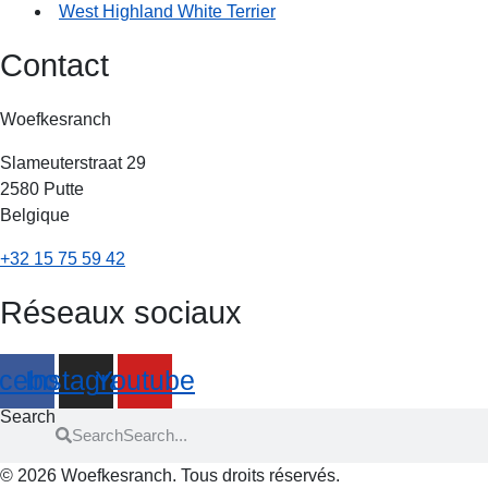
West Highland White Terrier
Contact
Woefkesranch
Slameuterstraat 29
2580 Putte
Belgique
+32 15 75 59 42
Réseaux sociaux
cebook
Instagram
Youtube
Search
Search
© 2026
Woefkesranch. Tous droits réservés.