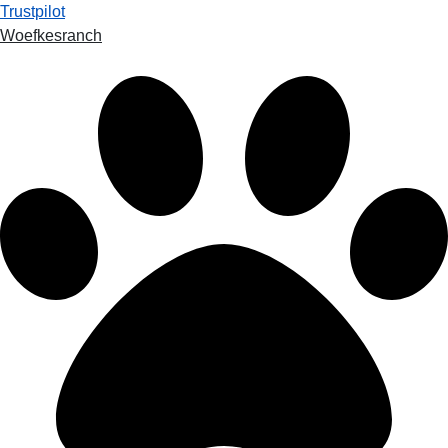
Trustpilot
Woefkesranch