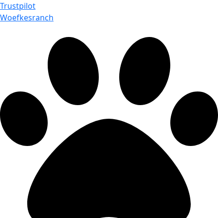
Trustpilot
Woefkesranch