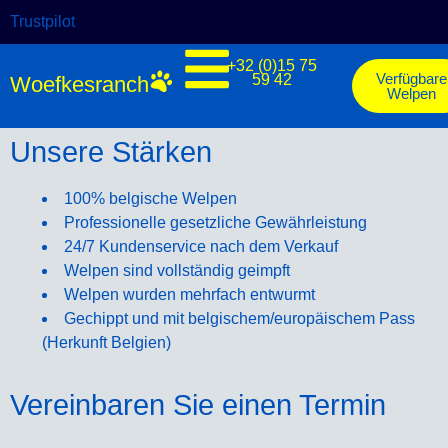
Trustpilot
+32 (0)15 75
Verfügbare
59 42
Woefkesranch
Welpen
Unsere Stärken
100% belgische Welpen
Professionelle gesetzliche Gewährleistung
24/7 Kundenservice nach dem Verkauf
Welpen sind vollständig geimpft
Welpen wurden mehrfach entwurmt
Gechippt und mit belgischem/europäischem Pass
(Herkunft Belgien)
Vereinbaren Sie einen Termin