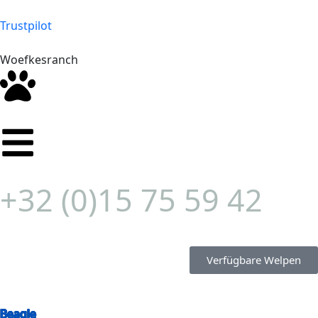
Trustpilot
Woefkesranch
+32 (0)15 75 59 42
Verfügbare Welpen
Beagle