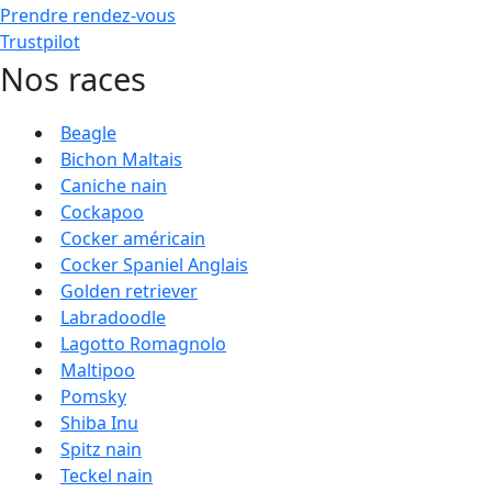
Prendre rendez-vous
Trustpilot
Nos races
Beagle
Bichon Maltais
Caniche nain
Cockapoo
Cocker américain
Cocker Spaniel Anglais
Golden retriever
Labradoodle
Lagotto Romagnolo
Maltipoo
Pomsky
Shiba Inu
Spitz nain
Teckel nain