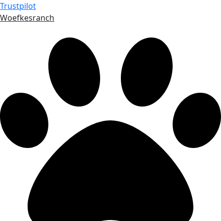
Trustpilot
Woefkesranch