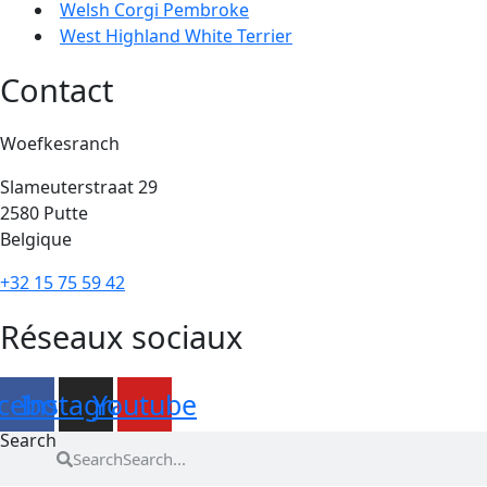
Welsh Corgi Pembroke
West Highland White Terrier
Contact
Woefkesranch
Slameuterstraat 29
2580 Putte
Belgique
+32 15 75 59 42
Réseaux sociaux
cebook
Instagram
Youtube
Search
Search