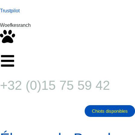
Trustpilot
Woefkesranch
+32 (0)15 75 59 42
Chiots disponibles