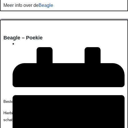
Meer info over de
Beagle
Beagle – Poekie
Beste,
Hierbij wat foto’s van Poekie die vandaag 1 jaar is geworden. Ze is een
schat van een beagle.