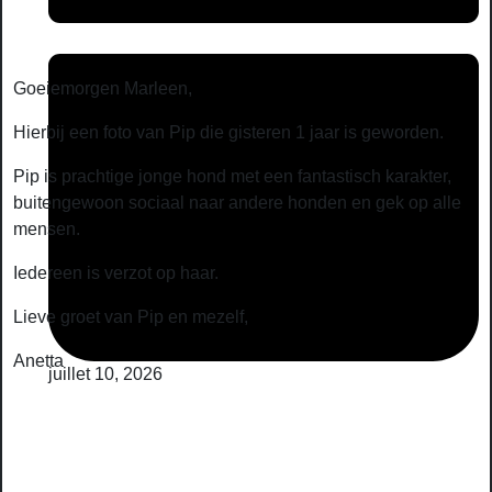
Goeiemorgen Marleen,
Hierbij een foto van Pip die gisteren 1 jaar is geworden.
Pip is prachtige jonge hond met een fantastisch karakter,
buitengewoon sociaal naar andere honden en gek op alle
mensen.
Iedereen is verzot op haar.
Lieve groet van Pip en mezelf,
Anetta
juillet 10, 2026