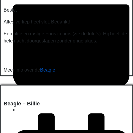
Beste,
Alles verliep heel vlot. Bedankt!
Een blije en rustige Fons in huis (zie de foto’s). Hij heeft de
hele nacht doorgeslapen zonder ongelukjes.
Meer info over de
Beagle
juin 30, 2026
Beagle – Billie