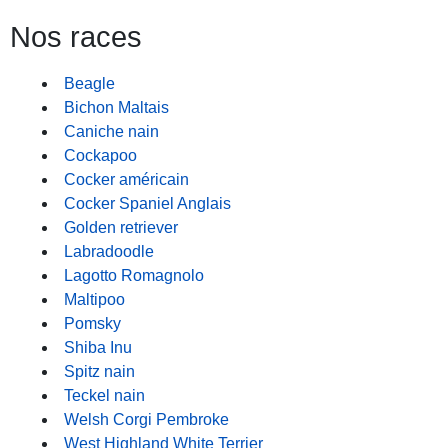
Nos races
Beagle
Bichon Maltais
Caniche nain
Cockapoo
Cocker américain
Cocker Spaniel Anglais
Golden retriever
Labradoodle
Lagotto Romagnolo
Maltipoo
Pomsky
Shiba Inu
Spitz nain
Teckel nain
Welsh Corgi Pembroke
West Highland White Terrier