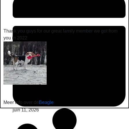
Thank you guys for our great family member we got from
you in 2022
Meer info over de
Beagle
juin 11, 2026