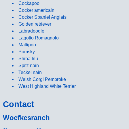
Cockapoo
Cocker américain
Cocker Spaniel Anglais
Golden retriever
Labradoodle
Lagotto Romagnolo
Maltipoo
Pomsky
Shiba Inu
Spitz nain
Teckel nain
Welsh Corgi Pembroke
West Highland White Terrier
Contact
Woefkesranch