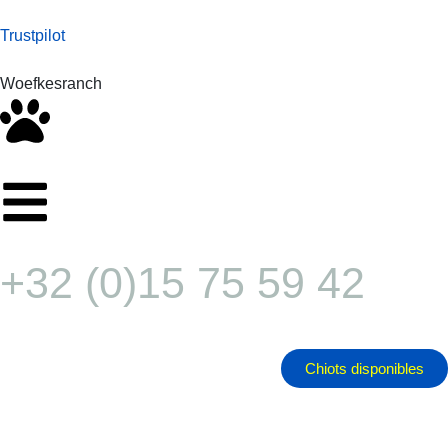
Trustpilot
Woefkesranch
+32 (0)15 75 59 42
Chiots disponibles