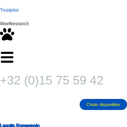
Trustpilot
Woefkesranch
+32 (0)15 75 59 42
Chiots disponibles
Lagotto Romagnolo