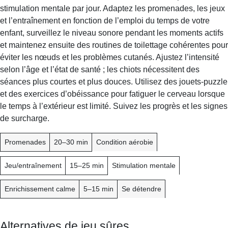
stimulation mentale par jour. Adaptez les promenades, les jeux
et l’entraînement en fonction de l’emploi du temps de votre
enfant, surveillez le niveau sonore pendant les moments actifs
et maintenez ensuite des routines de toilettage cohérentes pour
éviter les nœuds et les problèmes cutanés. Ajustez l’intensité
selon l’âge et l’état de santé ; les chiots nécessitent des
séances plus courtes et plus douces. Utilisez des jouets-puzzle
et des exercices d’obéissance pour fatiguer le cerveau lorsque
le temps à l’extérieur est limité. Suivez les progrès et les signes
de surcharge.
A
D
O
Promenades
20–30 min
Condition aérobie
C
U
B
T
R
J
Jeu/entraînement
15–25 min
Stimulation mentale
I
É
E
V
E
C
Enrichissement calme
5–15 min
Se détendre
I
T
T
I
É
F
Alternatives de jeu sûres