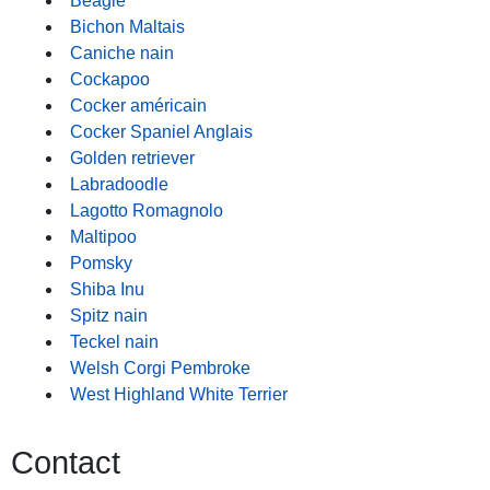
Beagle
Bichon Maltais
Caniche nain
Cockapoo
Cocker américain
Cocker Spaniel Anglais
Golden retriever
Labradoodle
Lagotto Romagnolo
Maltipoo
Pomsky
Shiba Inu
Spitz nain
Teckel nain
Welsh Corgi Pembroke
West Highland White Terrier
Contact