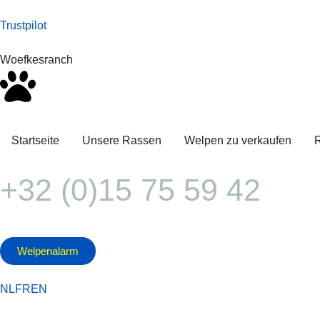
Trustpilot
Woefkesranch
Startseite
Unsere Rassen
Welpen zu verkaufen
R
+32 (0)15 75 59 42
Welpenalarm
NL
FR
EN