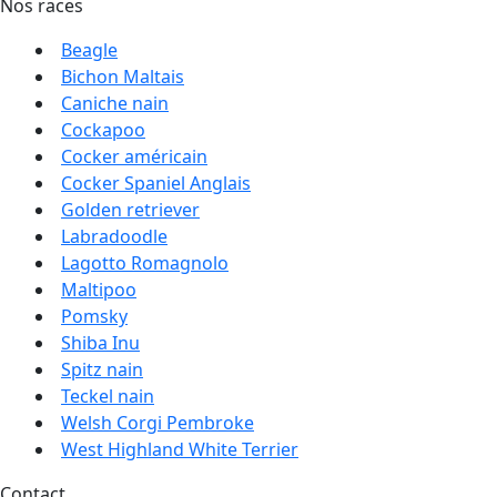
Nos races
Beagle
Bichon Maltais
Caniche nain
Cockapoo
Cocker américain
Cocker Spaniel Anglais
Golden retriever
Labradoodle
Lagotto Romagnolo
Maltipoo
Pomsky
Shiba Inu
Spitz nain
Teckel nain
Welsh Corgi Pembroke
West Highland White Terrier
Contact