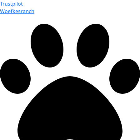
Trustpilot
Woefkesranch