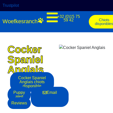
Trustpilot
+32 (0)15 75
Chiots
59 42
Woefkesranch
disponible
Cocker
Spaniel
Anglais
Cocker Spaniel
Anglais
chiots
disponible
Puppy
Email
alert
Reviews