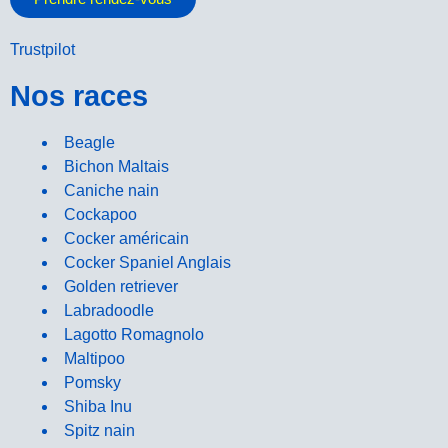
Trustpilot
Nos races
Beagle
Bichon Maltais
Caniche nain
Cockapoo
Cocker américain
Cocker Spaniel Anglais
Golden retriever
Labradoodle
Lagotto Romagnolo
Maltipoo
Pomsky
Shiba Inu
Spitz nain